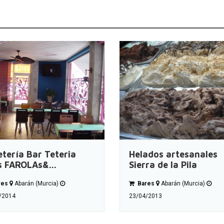
etería Bar Teteria
Helados artesanales
s FAROLAs&...
Sierra de la Pila
res
Abarán (Murcia)
Bares
Abarán (Murcia)
/2014
23/04/2013