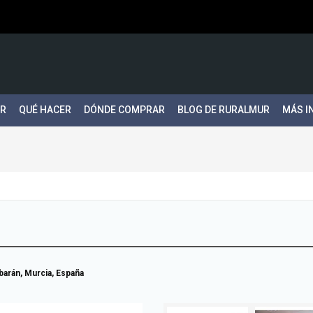
ER
QUÉ HACER
DÓNDE COMPRAR
BLOG DE RURALMUR
MÁS I
arán, Murcia, España