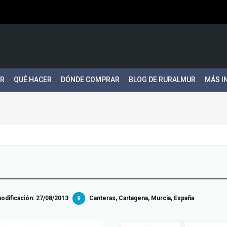
ER
QUÉ HACER
DÓNDE COMPRAR
BLOG DE RURALMUR
MÁS I
dificación:
27/08/2013
Canteras, Cartagena, Murcia, España