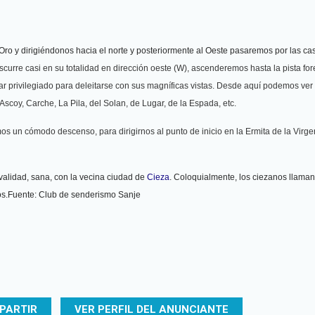
 Oro y dirigiéndonos hacia el norte y posteriormente al Oeste pasaremos por las ca
scurre casi en su totalidad en dirección oeste (W), ascenderemos hasta la pista for
ugar privilegiado para deleitarse con sus magníficas vistas. Desde aquí podemos ver
 Ascoy, Carche, La Pila, del Solan, de Lugar, de la Espada, etc.
s un cómodo descenso, para dirigirnos al punto de inicio en la Ermita de la Virge
validad, sana, con la vecina ciudad de
Cieza
. Coloquialmente, los ciezanos llaman
nos.Fuente: Club de senderismo Sanje
PARTIR
VER PERFIL DEL ANUNCIANTE