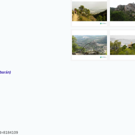
Abarán)
?id=8184109