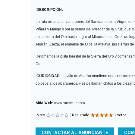
DESCRIPCI
ÓN:
La ruta
es circular, partiremos del
Santuario de la Virgen del
Viñera y Malojo y por
la senda del Mirador de la Cruz, que di
de la sierra del Oro hasta llegar al Mirador de la Cruz, un l
Abarán, Cieza, el embalse de Ojos, la Atalaya, las sierras de
Retomamos la pista forestal de la Sierra del Oro y comenzamo
Oro.
CURIOSIDAD
: La villa de Abarán mantiene una constante ri
golosos a los abaraneros, y éstos llaman chitos a los cieza
Sitio Web:
www.ruralmur.com
Voto
Resultado
1 votos
CONTACTAR AL ANUNCIANTE
COM