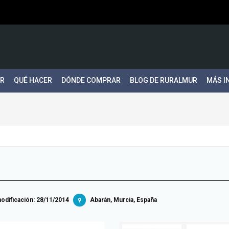
ER
QUÉ HACER
DÓNDE COMPRAR
BLOG DE RURALMUR
MÁS I
dificación:
28/11/2014
Abarán, Murcia, España