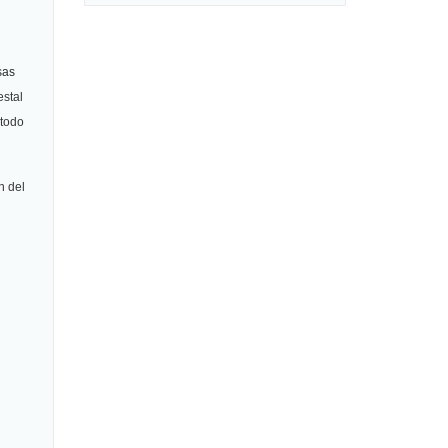
sas
estal
 todo
n del