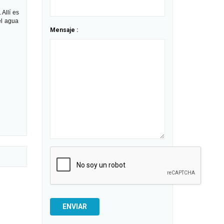
Allí es
el agua
Mensaje :
ENVIAR