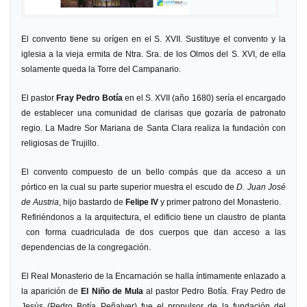
El convento tiene su orígen en el S. XVII. Sustituye el convento y la
iglesia a la vieja ermita de Ntra. Sra. de los Olmos del S. XVI, de ella
solamente queda la Torre del Campanario.
El pastor
Fray Pedro Botía
en el S. XVII (año 1680) sería el encargado
de establecer una comunidad de clarisas que gozaría de patronato
regio. La Madre Sor Mariana de Santa Clara realiza la fundación con
religiosas de Trujillo.
El convento compuesto de un bello compás que da acceso a un
pórtico en la cual su parte superior muestra el escudo de
D. Juan José
de Austria
, hijo bastardo de
Felipe IV
y primer patrono del Monasterio.
Refiriéndonos a la arquitectura, el edificio tiene un claustro de planta
con forma cuadriculada de dos cuerpos que dan acceso a las
dependencias de la congregación.
El Real Monasterio de la Encarnación se halla íntimamente enlazado a
la aparición de
El Niño de Mula
al pastor Pedro Botía. Fray Pedro de
Jesús (Pedro Botía Peñalver) fue el propulsor de la fundación del