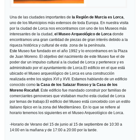
Una de las ciudades importantes de
la Región
de Murcia es Lorca
,
uno de los Municipios más extensos de toda Europa. En nuestra visita
por la ciudad de Lorca nos encontramos con uno de los Museos más
interesantes de la ciudad,
el Museo Arqueológico de Lorca
donde
encontramos una gran cantidad de piezas de gran interés debido a la
riqueza histórica y cultural de
esta zona de la península.
Este
Museo fue fundado en el año 1992 y lo encontramos en la Plaza
de Juan Moreno. El objetivo del nacimiento de este Museo fue el de
poder dar un impulso cultural a la ciudad de Lorca y pertenece y es
administrado por el ayuntamiento de Lorca.
El edificio en el que está
ubicado el Museo arqueológico de Lorca es una construcción
realizada
entre
los siglos XVI y XVII. Estamos hablando de un edificio
conocido como
la Casa
de los Salazar Rosso y la Casa de los
Moreno Rocafull
. Este edificio fue mandado construir por familias de
comerciantes genoveses que visitaban mucho esta ciudad de Lorca
por temas de trabajo.
El edificio del Museo está concebido con un estilo
italiano típico en la zona del Mediterráneo. En lo que se refiere al
horario tenemos los siguientes en el Museo Arqueológico de Lorca.
-Horario de Verano del 15 de junio al 15 de septiembre de 10:30 a
14:00 en la mañana y de 17:00 a 20:00 por la tarde.