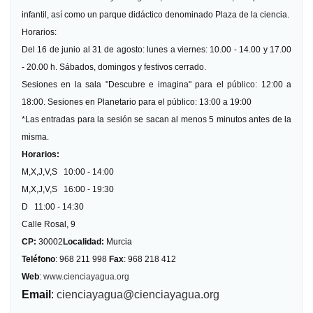
infantil, así como un parque didáctico denominado Plaza de la ciencia.
Horarios:
Del 16 de junio al 31 de agosto: lunes a viernes: 10.00 - 14.00 y 17.00
- 20.00 h. Sábados, domingos y festivos cerrado.
Sesiones en la sala "Descubre e imagina" para el público: 12:00 a
18:00. Sesiones en Planetario para el público: 13:00 a 19:00
*Las entradas para la sesión se sacan al menos 5 minutos antes de la
misma.
Horarios:
M,X,J,V,S 10:00 - 14:00
M,X,J,V,S 16:00 - 19:30
D 11:00 - 14:30
Calle Rosal, 9
CP:
30002
Localidad:
Murcia
Teléfono
: 968 211 998
Fax
: 968 218 412
Web
:
www.cienciayagua.org
Email
:
cienciayagua@cienciayagua.org