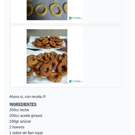
Ahora si, con receta.!!!
I
NGREDIENTES
:
200cc leche
200cc aceite girasol
100gr azúcar
2 huevos
1 sobre de flan royal