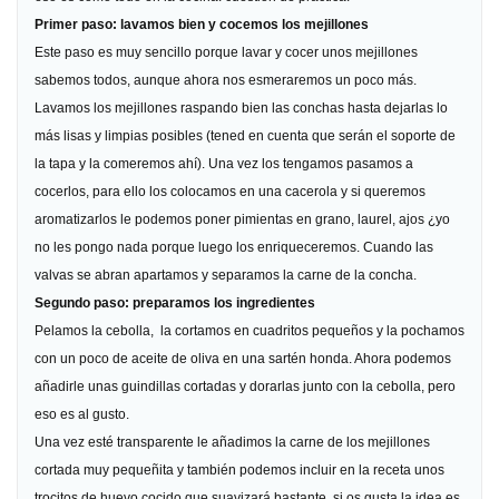
Primer paso: lavamos bien y cocemos los mejillones
Este paso es muy sencillo porque lavar y cocer unos mejillones
sabemos todos, aunque ahora nos esmeraremos un poco más.
Lavamos los mejillones raspando bien las conchas hasta dejarlas lo
más lisas y limpias posibles (tened en cuenta que serán el soporte de
la tapa y la comeremos ahí). Una vez los tengamos pasamos a
cocerlos, para ello los colocamos en una cacerola y si queremos
aromatizarlos le podemos poner pimientas en grano, laurel, ajos ¿yo
no les pongo nada porque luego los enriqueceremos. Cuando las
valvas se abran apartamos y separamos la carne de la concha.
Segundo paso: preparamos los ingredientes
Pelamos la cebolla, la cortamos en cuadritos pequeños y la pochamos
con un poco de aceite de oliva en una sartén honda. Ahora podemos
añadirle unas guindillas cortadas y dorarlas junto con la cebolla, pero
eso es al gusto.
Una vez esté transparente le añadimos la carne de los mejillones
cortada muy pequeñita y también podemos incluir en la receta unos
trocitos de huevo cocido que suavizará bastante, si os gusta la idea es