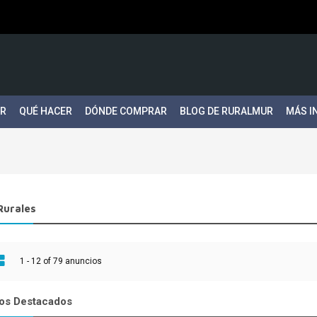
ER
QUÉ HACER
DÓNDE COMPRAR
BLOG DE RURALMUR
MÁS I
Rurales
1 - 12 of 79 anuncios
os Destacados