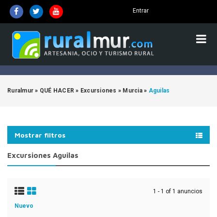
Entrar
Ruralmur
»
QUÉ HACER
»
Excursiones
»
Murcia
»
Aguilas
Mostrar filtros
Excursiones Aguilas
1 - 1 of 1 anuncios
Nuevo