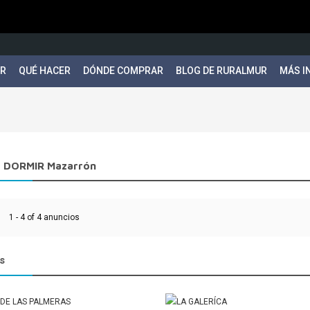
ER
QUÉ HACER
DÓNDE COMPRAR
BLOG DE RURALMUR
MÁS I
 DORMIR Mazarrón
1 - 4 of 4 anuncios
s