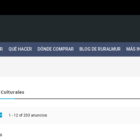
ER
QUÉ HACER
DÓNDE COMPRAR
BLOG DE RURALMUR
MÁS I
 Culturales
1 - 12 of 203 anuncios
s