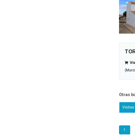
TOR
Vis
(Murc
Otras b
Visitas
1