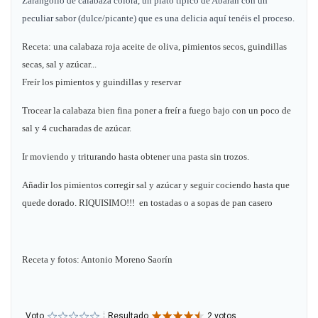
Zarangollo de calabaza colora, un plato típico de Abarán con un
peculiar sabor (dulce/picante) que es una delicia aquí tenéis el proceso.
Receta: una calabaza roja aceite de oliva, pimientos secos, guindillas
secas, sal y azúcar...
Freír los pimientos y guindillas y reservar
Trocear la calabaza bien fina poner a freír a fuego bajo con un poco de
sal y 4 cucharadas de azúcar.
Ir moviendo y triturando hasta obtener una pasta sin trozos.
Añadir los pimientos corregir sal y azúcar y seguir cociendo hasta que
quede dorado. RIQUISIMO!!! en tostadas o a sopas de pan casero
Receta y fotos: Antonio Moreno Saorín
Voto
Resultado
2 votos