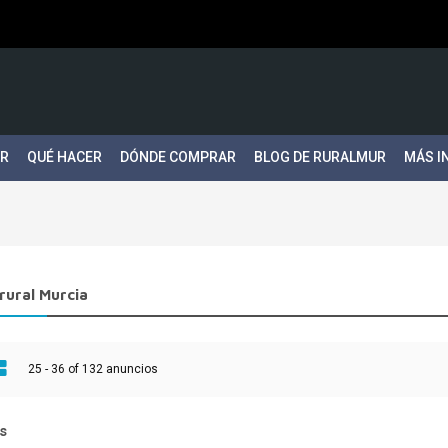
ER
QUÉ HACER
DÓNDE COMPRAR
BLOG DE RURALMUR
MÁS I
rural Murcia
25 - 36 of 132 anuncios
s