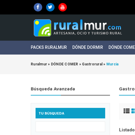
PACKS RURALMUR
DÓNDE DORMIR
DÓNDE COM
Ruralmur
»
DÓNDE COMER
»
Gastrorural
»
Murcia
Búsqueda Avanzada
Gastro
TU BÚSQUEDA
Listado