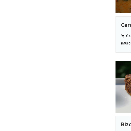
Car
Gas
(Murc
Biz