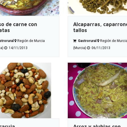
so de carne con
Alcaparras, caparron
atas
tallos
trorural
Región de Murcia
Gastrorural
Región de Murci
ia)
14/11/2013
(Murcia)
06/11/2013
caruja
Arroz y alubias con