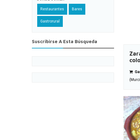
Restaurantes
Bares
Gastrorural
Suscribirse A Esta Búsqueda
Zar
col
Gas
(Murc