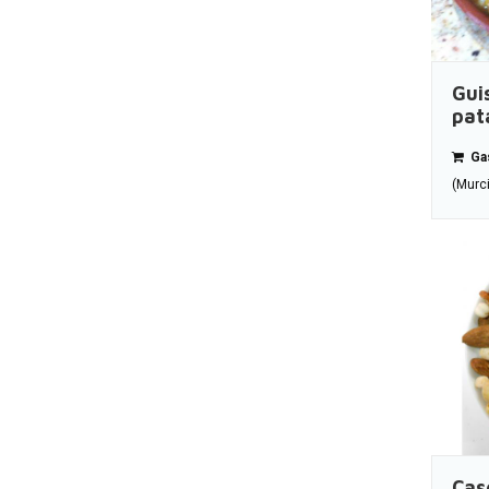
Gui
pat
Gas
(Murc
Cas