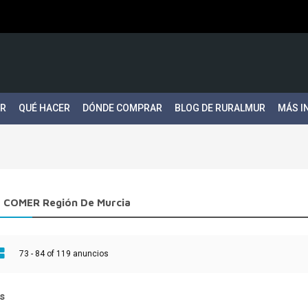
ER
QUÉ HACER
DÓNDE COMPRAR
BLOG DE RURALMUR
MÁS I
COMER Región De Murcia
73 - 84 of 119 anuncios
s