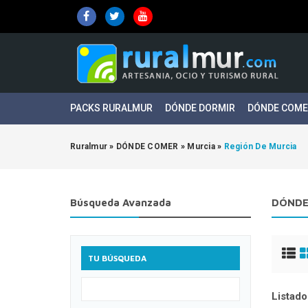
PACKS RURALMUR
DÓNDE DORMIR
DÓNDE COM
Ruralmur
»
DÓNDE COMER
»
Murcia
»
Región De Murcia
Búsqueda Avanzada
DÓNDE 
TU BÚSQUEDA
Listado